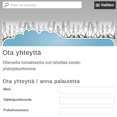
Valikko
Oulun alueen seuturyhmä
Ota yhteyttä
Oheisella lomakkeella voit lähettää viestin
yhdistyksellemme.
Ota yhteyttä / anna palautetta
Nimi
Sähköpostiosoite
Puhelinnumero